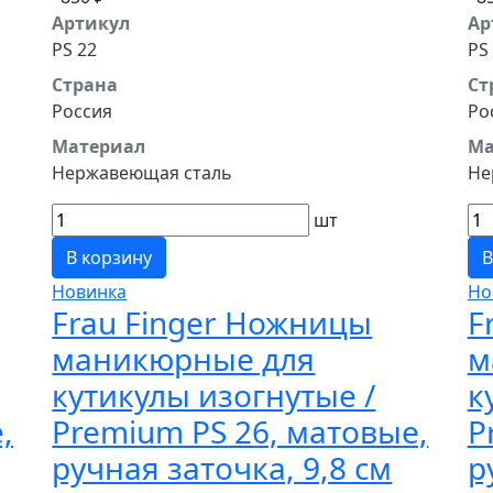
Артикул
Ар
PS 22
PS
Страна
Ст
Россия
Ро
Материал
Ма
Нержавеющая сталь
Не
шт
В корзину
В
Новинка
Но
Frau Finger Ножницы
F
маникюрные для
м
кутикулы изогнутые /
к
,
Premium PS 26, матовые,
P
ручная заточка, 9,8 см
р