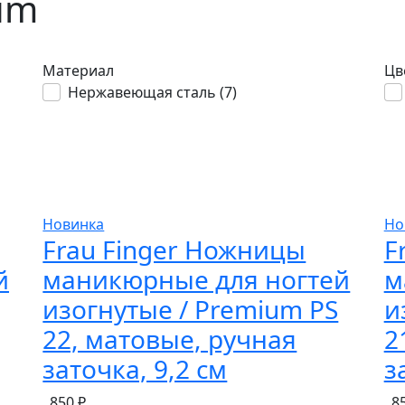
um
Материал
Цв
Нержавеющая сталь (
7
)
Новинка
Но
Frau Finger Ножницы
F
й
маникюрные для ногтей
м
изогнутые / Premium PS
и
22, матовые, ручная
2
заточка, 9,2 см
з
850 ₽
8