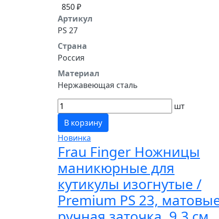
850 ₽
Артикул
PS 27
Страна
Россия
Материал
Нержавеющая сталь
шт
В корзину
Новинка
Frau Finger Ножницы
маникюрные для
кутикулы изогнутые /
Premium PS 23, матовые
ручная заточка, 9,3 см