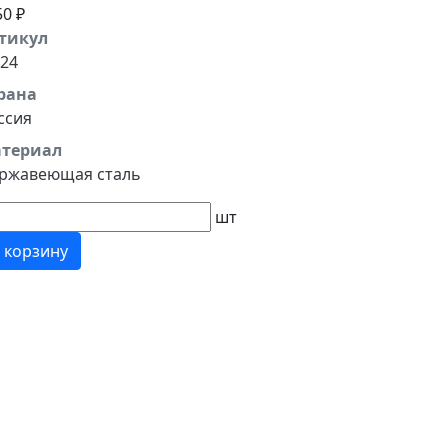
50 ₽
тикул
 24
рана
ссия
териал
ржавеющая сталь
шт
 корзину