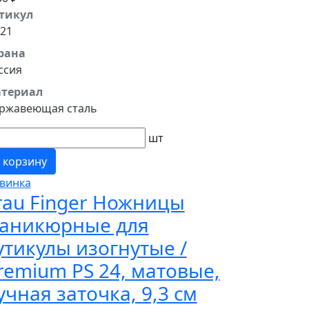
тикул
 21
рана
ссия
териал
ржавеющая сталь
шт
 корзину
винка
rau Finger Ножницы
аникюрные для
утикулы изогнутые /
remium PS 24, матовые,
учная заточка, 9,3 см