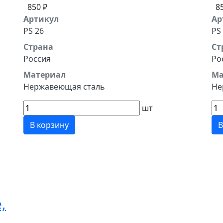
850 ₽
8
Артикул
Ар
PS 26
PS
Страна
Ст
Россия
Ро
Материал
Ма
Нержавеющая сталь
Не
шт
В корзину
В
,